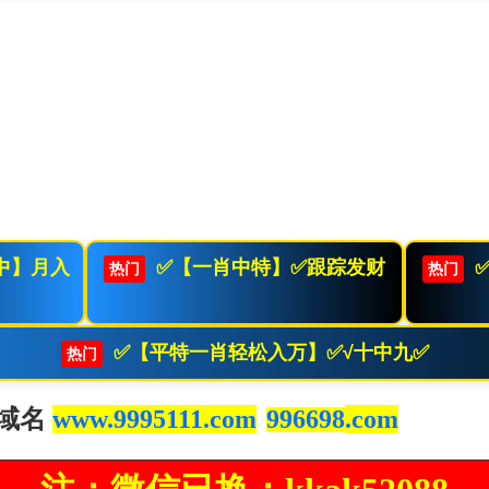
中】月入
✅【一肖中特】✅跟踪发财
✅
热门
热门
✅【平特一肖轻松入万】✅√十中九✅
热门
域名
www.9995111.com
996698
.com