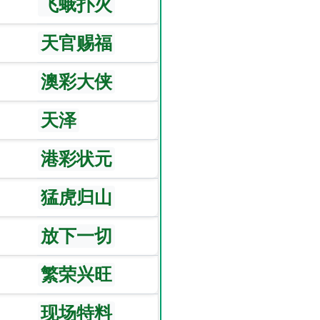
飞蛾扑火
天官赐福
澳彩大侠
天泽
港彩状元
猛虎归山
放下一切
繁荣兴旺
现场特料