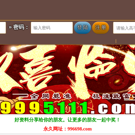
» 密码：
|
好资料分享给你的朋友。让更多的朋友一起中奖！
永久网址：996698.com