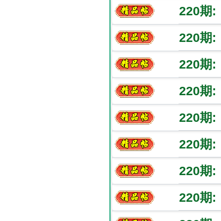
220
期
220
期
220
期
220
期
220
期
220
期
220
期
220
期