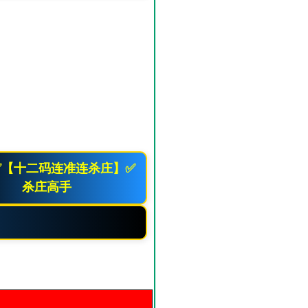
【十二码连准连杀庄】✅
杀庄高手