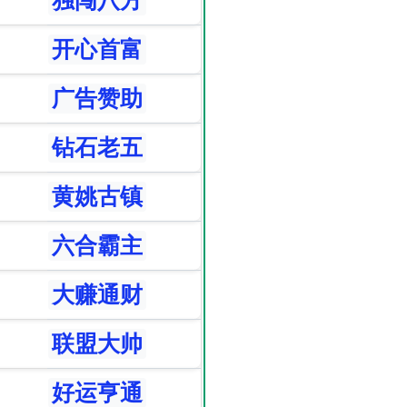
独闯八方
开心首富
广告赞助
钻石老五
黄姚古镇
六合霸主
大赚通财
联盟大帅
好运亨通