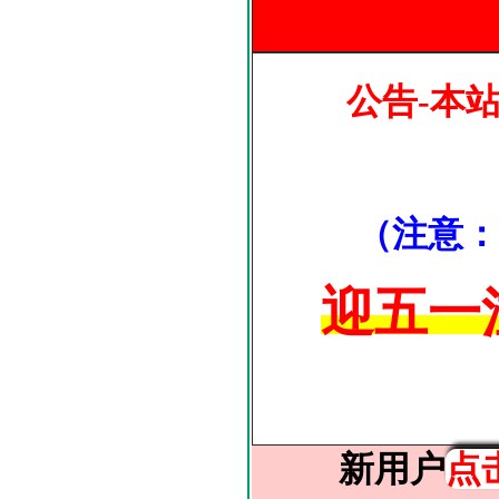
公告-本
（注意：
迎五一
新用户
点